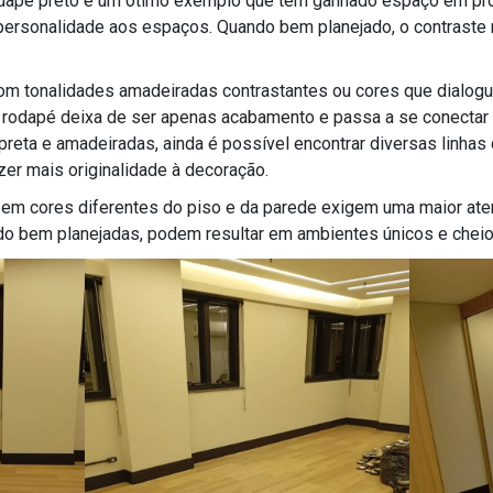
rodapé preto é um ótimo exemplo que tem ganhado espaço em p
a personalidade aos espaços. Quando bem planejado, o contraste n
om tonalidades amadeiradas contrastantes ou cores que dialog
o rodapé deixa de ser apenas acabamento e passa a se conectar
preta e amadeiradas, ainda é possível encontrar diversas linha
zer mais originalidade à decoração.
m cores diferentes do piso e da parede exigem uma maior at
do bem planejadas, podem resultar em ambientes únicos e cheio