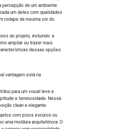
a percepção de um ambiente.
, cada um deles com qualidades
 um rodapé da mesma cor do
es do projeto, incluindo: a
omo ampliar ou trazer mais
características dessas opções
pal vantagem está na
ibui para um visual leve e
mplitude e luminosidade. Nessa
ição clean e elegante.
ojetos com pisos escuros ou
mo uma moldura arquitetônica. O
ita o espaço com personalidade.