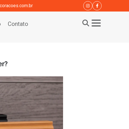
coracoes.com.br
o
Contato
er?