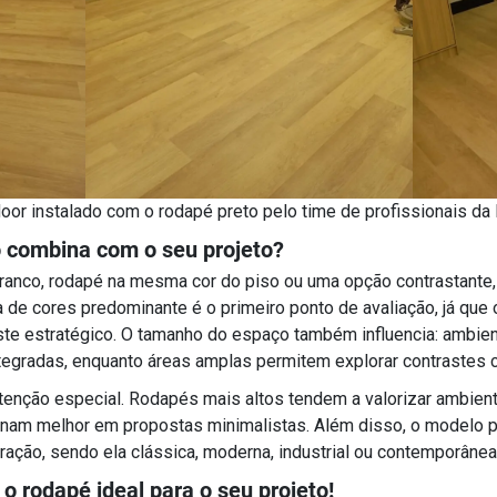
floor instalado com o rodapé preto pelo time de profissionais da
 combina com o seu projeto?
branco, rodapé na mesma cor do piso ou uma opção contrastante, 
 de cores predominante é o primeiro ponto de avaliação, já que 
raste estratégico. O tamanho do espaço também influencia: amb
tegradas, enquanto áreas amplas permitem explorar contrastes 
atenção especial. Rodapés mais altos tendem a valorizar ambien
nam melhor em propostas minimalistas. Além disso, o modelo pr
ação, sendo ela clássica, moderna, industrial ou contemporânea
o rodapé ideal para o seu projeto!