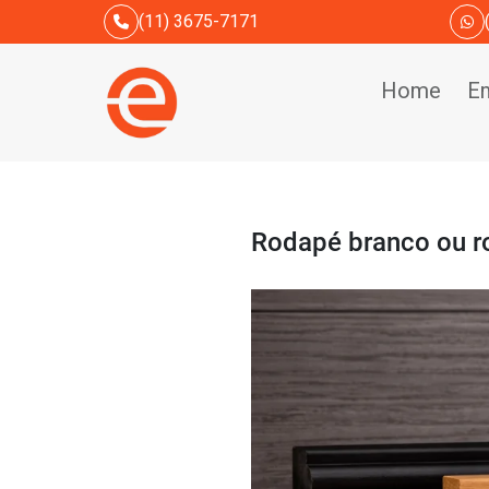
(11) 3675-7171
Home
E
Rodapé branco ou r