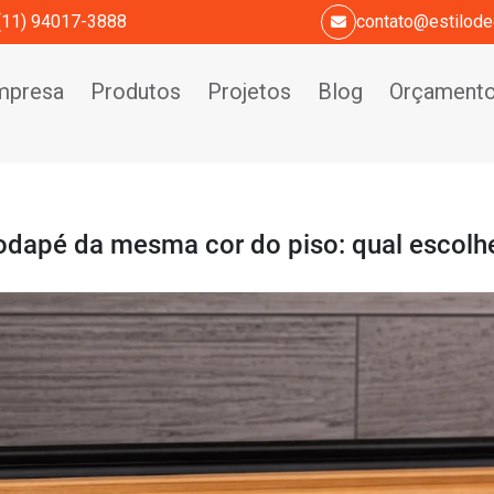
(11) 94017-3888
contato@estilode
mpresa
Produtos
Projetos
Blog
Orçament
odapé da mesma cor do piso: qual escolh