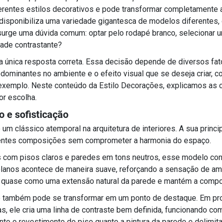
rentes estilos decorativos e pode transformar completamente 
disponibiliza uma variedade gigantesca de modelos diferentes
surge uma dúvida comum: optar pelo rodapé branco, selecionar
dade contrastante?
 única resposta correta. Essa decisão depende de diversos fator
edominantes no ambiente e o efeito visual que se deseja criar, c
exemplo. Neste conteúdo da Estilo Decorações, explicamos as 
or escolha.
o e sofisticação
um clássico atemporal na arquitetura de interiores. A sua princi
erentes composições sem comprometer a harmonia do espaço.
com pisos claros e paredes em tons neutros, esse modelo contr
 planos acontece de maneira suave, reforçando a sensação de a
a quase como uma extensão natural da parede e mantém a compos
co também pode se transformar em um ponto de destaque. Em pr
, ele cria uma linha de contraste bem definida, funcionando co
tanto o revestimento do piso quanto a pintura da parede e delim