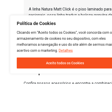
A linha Natura Matt Click é o piso laminado par
nacionais, essa linha traduz a beleza genuína 
acabamento fosco e com poro semissincronizado 
Política de Cookies
Desenvolvida para espaços contemporâneos, a Na
Clicando em "Aceito todos os Cookies", você concorda com o
une estética premium e desempenho. Com instala
armazenamento de cookies no seu dispositivo, com eles
melhoramos a navegação e uso do site além de sermos mai
acertivo com o marketing.
Detalhes
Aceito todos os Cookies
Combine
Complemente o seu ambien
Confira nossos acessórios e encontre a combinação