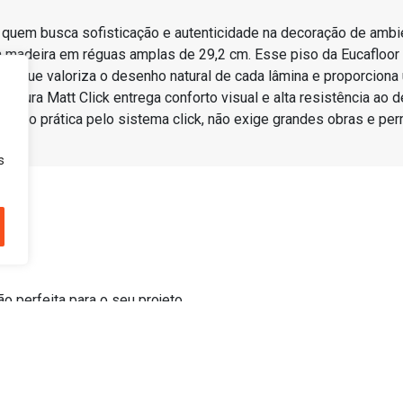
a quem busca sofisticação e autenticidade na decoração de ambie
da madeira em réguas amplas de 29,2 cm. Esse piso da Eucafloor
que valoriza o desenho natural de cada lâmina e proporciona um
tura Matt Click entrega conforto visual e alta resistência ao 
ção prática pelo sistema click, não exige grandes obras e perm
s
te
 perfeita para o seu projeto.