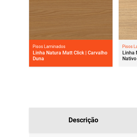
Pisos Laminados
Pisos 
Linha Natura Matt Click | Carvalho
Linha 
Duna
Nativo
Descrição