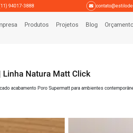
(11) 94017-3888
contato@estilode
mpresa
Produtos
Projetos
Blog
Orçament
 Linha Natura Matt Click
fisticado acabamento Poro Supermatt para ambientes contemporân