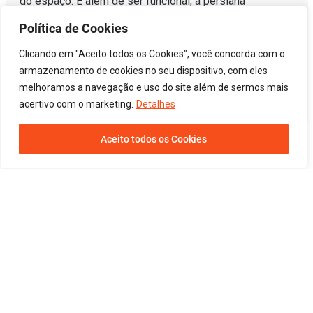
do espaço. E além de ser funcional, a persiana
horizontal de madeira confere um ar sofisticado e uma
Política de Cookies
atmosfera acolhedora, ideal para qualquer estação do
ano. Combinando elegância e praticidade, esse modelo
Clicando em "Aceito todos os Cookies", você concorda com o
transforma os ambientes, criando um clima agradável e
armazenamento de cookies no seu dispositivo, com eles
convidativo em todos os momentos.
melhoramos a navegação e uso do site além de sermos mais
acertivo com o marketing.
Detalhes
Aceito todos os Cookies