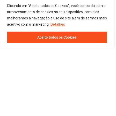
Scratch Guard para proteção contra riscos, resistência à
Clicando em "Aceito todos os Cookies", você concorda com o
umidade e inovador encaixe Uniclic para uma instalação
armazenamento de cookies no seu dispositivo, com eles
fácil e prática.
melhoramos a navegação e uso do site além de sermos mais
acertivo com o marketing.
Detalhes
Aceito todos os Cookies
Combine
Complemente o seu
ambiente
Confira nossos acessórios e encontre a combinação perfeita
para o seu projeto.