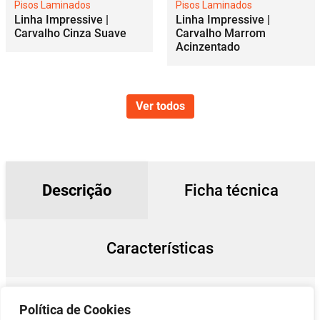
Pisos Laminados
Pisos Laminados
Linha Impressive |
Linha Impressive |
Carvalho Cinza Suave
Carvalho Marrom
Acinzentado
Ver todos
Descrição
Ficha técnica
Características
Política de Cookies
Os pisos laminados da Quick-Step possuem tecnologia